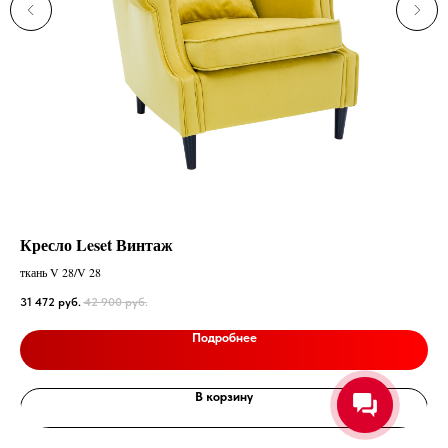
Кресло Leset Винтаж
Ко
ткань V 28/V 28
Чер
31 472
руб.
42 900
руб.
26 
Подробнее
В корзину