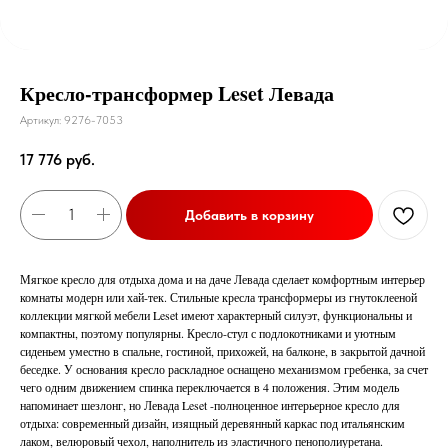
Кресло-трансформер Leset Левада
Артикул:
9276-7053
17 776
руб.
Добавить в корзину
Мягкое кресло для отдыха дома и на даче Левада сделает комфортным интерьер
комнаты модерн или хай-тек. Стильные кресла трансформеры из гнутоклееной
коллекции мягкой мебели Leset имеют характерный силуэт, функциональны и
компактны, поэтому популярны. Кресло-стул с подлокотниками и уютным
сиденьем уместно в спальне, гостиной, прихожей, на балконе, в закрытой дачной
беседке. У основания кресло раскладное оснащено механизмом гребенка, за счет
чего одним движением спинка переключается в 4 положения. Этим модель
напоминает шезлонг, но Левада Leset -полноценное интерьерное кресло для
отдыха: современный дизайн, изящный деревянный каркас под итальянским
лаком, велюровый чехол, наполнитель из эластичного пенополиуретана.