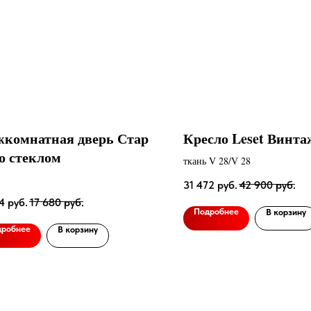
комнатная дверь Стар
Кресло Leset Винта
со стеклом
ткань V 28/V 28
31 472
руб.
42 900
руб.
4
руб.
17 680
руб.
Подробнее
В корзину
дробнее
В корзину