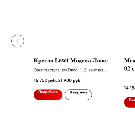
eset
Кресло Leset Модена Люкс
Меж
ванием
02 
Орех текстура, к/з Dundi 112, кант к/з
Dundi 108
16 752
руб.
21 900
руб.
14 18
Подробнее
В корзину
По