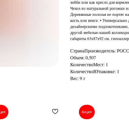
хобби или как кресло для кормле
Чехол из натуральной рогожки ил
Деревянные полозья не портят на
кость или венге. • Универсально
дизайнерскими подлокотниками, 
другой мебелью нашей коллекции.
габариты 63x87x92 см, гипоалле
СтранаПроизводитель: РОС
Объем: 0,507
КоличествоМест: 1
КоличествоВУпаковке: 1
Вес: 9 г
ция
Акция