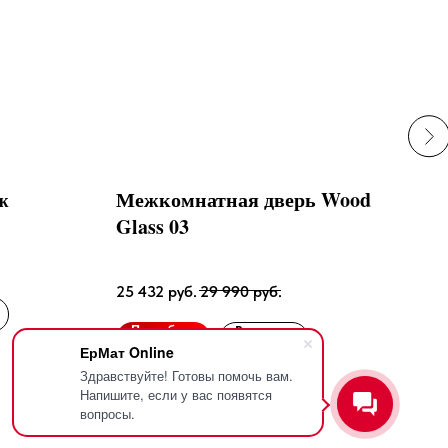
ж
Межкомнатная дверь Wood
Ком
Glass 03
Мир
Черн
25 432
руб.
29 990
руб.
26 
Подробнее
В корзину
По
ЕрМат Online
Здравствуйте! Готовы помочь вам.
Напишите, если у вас появятся
вопросы.