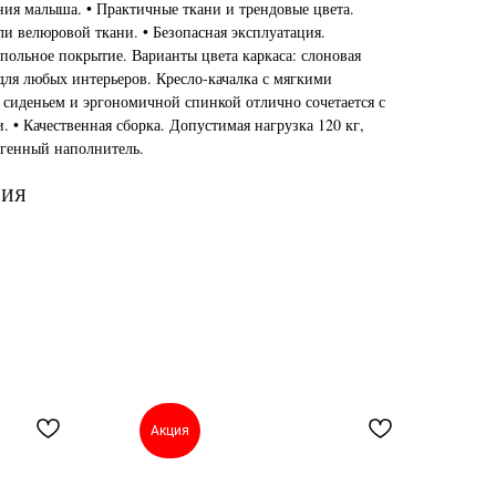
ния малыша. • Практичные ткани и трендовые цвета.
и велюровой ткани. • Безопасная эксплуатация.
польное покрытие. Варианты цвета каркаса: слоновая
 для любых интерьеров. Кресло-качалка с мягкими
сиденьем и эргономичной спинкой отлично сочетается с
 • Качественная сборка. Допустимая нагрузка 120 кг,
ргенный наполнитель.
СИЯ
Акция
А