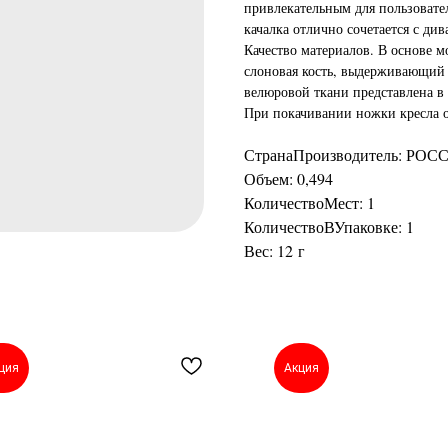
привлекательным для пользовател
качалка отлично сочетается с див
Качество материалов. В основе м
слоновая кость, выдерживающий 
велюровой ткани представлена в 
При покачивании ножки кресла 
СтранаПроизводитель: РОС
Объем: 0,494
КоличествоМест: 1
КоличествоВУпаковке: 1
Вес: 12 г
ция
Акция