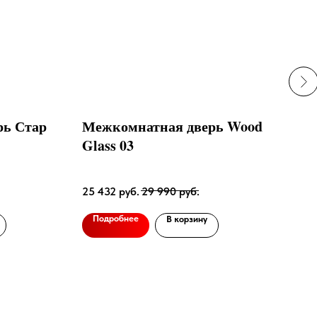
рь Стар
Межкомнатная дверь Wood
Ком
Glass 03
Мир
Черн
25 432
руб.
29 990
руб.
26 
Подробнее
В корзину
По