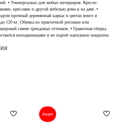
ей. • Универсально для любых интерьеров. Кресло-
анами, креслами и другой мебелью дома и на даче. •
одели прочный деревянный каркас в цветах венге и
до 120 кг. Обивка из практичной рогожки или
широкой гамме трендовых оттенков. • Грамотная сборка.
остаются неподвижными и не портят напольное покрытие.
СИЯ
Акция
А