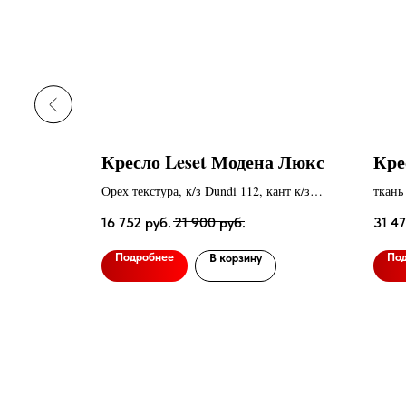
eset
Кресло Leset Модена Люкс
Кре
ванием
Орех текстура, к/з Dundi 112, кант к/з
ткань
Dundi 108
16 752
руб.
21 900
руб.
31 4
Подробнее
По
В корзину