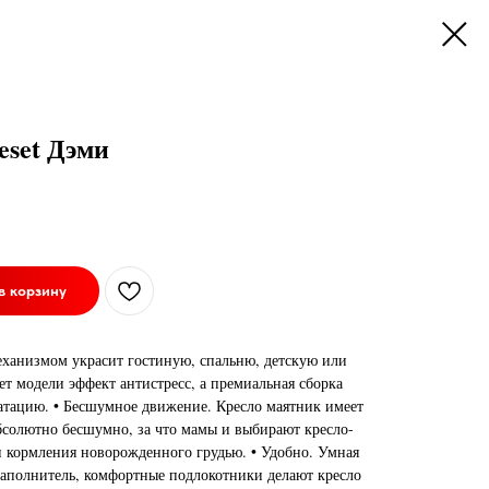
eset Дэми
в корзину
еханизмом украсит гостиную, спальню, детскую или
т модели эффект антистресс, а премиальная сборка
атацию. • Бесшумное движение. Кресло маятник имеет
бсолютно бесшумно, за что мамы и выбирают кресло-
и кормления новорожденного грудью. • Удобно. Умная
наполнитель, комфортные подлокотники делают кресло