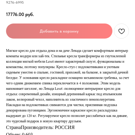
9276-6995
17776.00
руб.
Добавить в корзину
Мягкое кресло для отдыха дома и на даче Левада сделает комфортным интерьер
комнаты модерн или хай-тек. Стильные кресла трансформеры из гнутоклееной
коллекции мягкой мебели Leset имеют характерный силуэт, функциональны и
компактны, поэтому популярны. Кресло-стул с подлокотниками и уютным
сиденьем уместно в спальне, гостиной, прихожей, на балконе, в закрытой дачной
беседке. У основания кресло раскладное оснащено механизмом гребенка, за счет
чего одним движением спинка переключается в 4 положения. Этим модель
напоминает шезлонг, но Левада Leset -полноценное интерьерное кресло для
отдыха: современный дизайн, изящный деревянный каркас под итальянским
лаком, велюровый чехол, наполнитель из эластичного пенополиуретана.
Накладки на подлокотниках снимаются для чистки, приспинная подушка
декорирована пуговицами. Эргономичное каркасное кресло раскладушка
выдержит до 120 кг. Регулируемое кресло позволит расслабиться как на диване,
это чудесный подарок в новую квартиру друзьям.
СтранаПроизводитель: РОССИЯ
Объем: 0,603