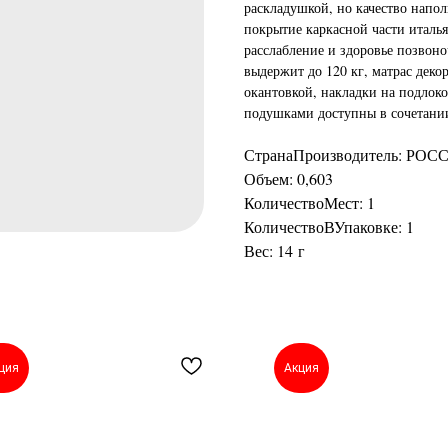
раскладушкой, но качество напо
покрытие каркасной части италья
расслабление и здоровье позвон
выдержит до 120 кг, матрас дек
окантовкой, накладки на подло
подушками доступны в сочетании 
СтранаПроизводитель: РОС
Объем: 0,603
КоличествоМест: 1
КоличествоВУпаковке: 1
Вес: 14 г
ция
Акция