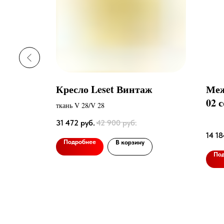
eset
Кресло Leset Винтаж
Меж
ванием
02 
ткань V 28/V 28
31 472
руб.
42 900
руб.
14 18
Подробнее
В корзину
По