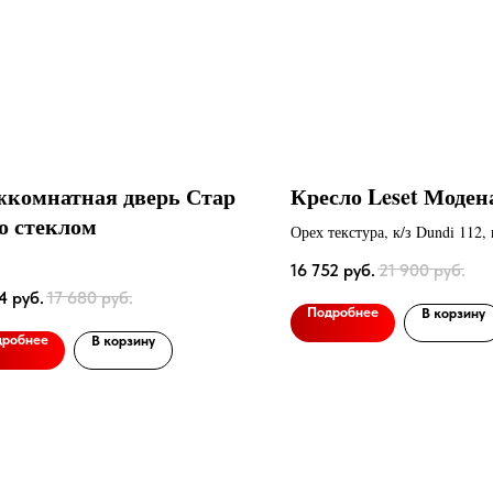
комнатная дверь Стар
Кресло Leset Моде
со стеклом
Орех текстура, к/з Dundi 112, 
Dundi 108
16 752
руб.
21 900
руб.
4
руб.
17 680
руб.
Подробнее
В корзину
дробнее
В корзину