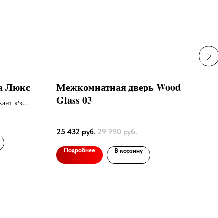
на Люкс
Межкомнатная дверь Wood
Ком
Glass 03
Мир
кант к/з
Черн
25 432
руб.
29 990
руб.
26 
Подробнее
В корзину
По