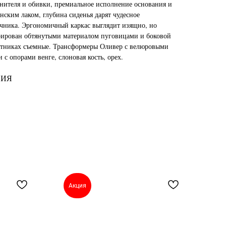
лнителя и обивки, премиальное исполнение основания и
нским лаком, глубина сиденья дарят чудесное
очника. Эргономичный каркас выглядит изящно, но
орирован обтянутыми материалом пуговицами и боковой
котниках съемные. Трансформеры Оливер с велюровыми
с опорами венге, слоновая кость, орех.
СИЯ
Акция
А