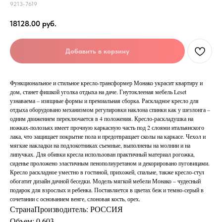
9213-7619
18128.00
руб.
Добавить в корзину
Функциональное и стильное кресло-трансформер Монако украсит квартиру и
дом, станет фишкой уголка отдыха на даче. Гнутоклееная мебель Leset
узнаваема – изящные формы и премиальная сборка. Раскладное кресло для
отдыха оборудовано механизмом регулировки наклона спинки как у шезлонга –
одним движением переключается в 4 положения. Кресло-раскладушка на
ножках-полозьях имеет прочную каркасную часть под 2 слоями итальянского
лака, что защищает покрытие пола и предотвращает сколы на каркасе. Чехол и
мягкие накладки на подлокотниках съемные, выполнены на молнии и на
липучках. Для обивки кресла использован практичный материал рогожка,
сиденье проложено эластичным пенополиуретаном и декорировано пуговицами.
Кресло раскладное уместно в гостиной, прихожей, спальне, также кресло-стул
обогатит дизайн дачной беседки. Модель мягкой мебели Монако – чудесный
подарок для взрослых и ребенка. Поставляется в цветах беж и темно-серый в
сочетании с основанием венге, слоновая кость, орех.
СтранаПроизводитель: РОССИЯ
Объем: 0,603