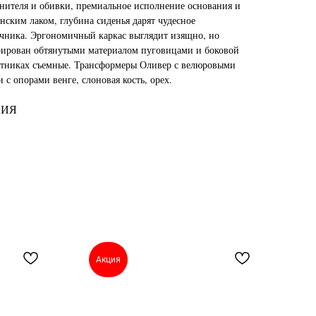
лнителя и обивки, премиальное исполнение основания и
нским лаком, глубина сиденья дарят чудесное
очника. Эргономичный каркас выглядит изящно, но
орирован обтянутыми материалом пуговицами и боковой
котниках съемные. Трансформеры Оливер с велюровыми
с опорами венге, слоновая кость, орех.
СИЯ
Акция
А