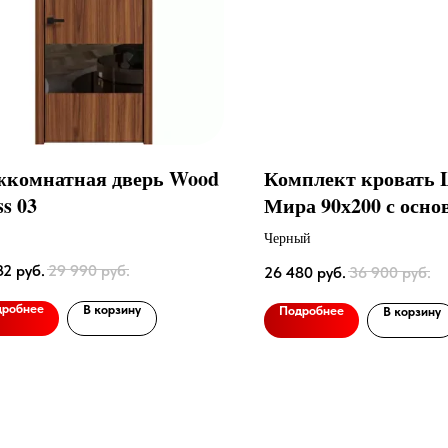
комнатная дверь Wood
Комплект кровать L
ss 03
Мира 90х200 с осно
Черный
32
руб.
29 990
руб.
26 480
руб.
36 900
руб.
дробнее
В корзину
Подробнее
В корзину