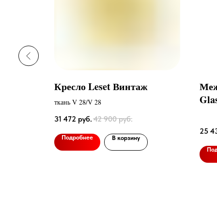
а Люкс
Кресло Leset Винтаж
Меж
Gla
ант к/з
ткань V 28/V 28
31 472
руб.
42 900
руб.
25 4
Подробнее
В корзину
По