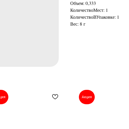
Объем: 0,333
КоличествоМест: 1
КоличествоВУпаковке: 1
Вес: 8 г
ция
Акция