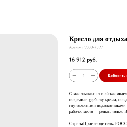
Кресло для отдых
Артикул:
9330-7097
16 912
руб.
Добавить 
Самая компактная и лёгкая моде
повредили удобству кресла, но с
гнутоклееными подлокотниками и
рабочее место — решать только В
СтранаПроизводитель: РОС