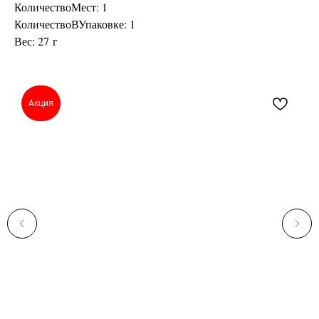
КоличествоМест: 1
КоличествоВУпаковке: 1
Вес: 27 г
Акция