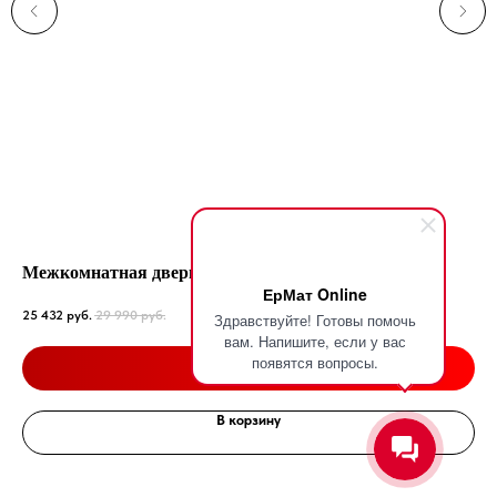
Межкомнатная дверь Wood Glass 03
Ко
ЕрМат Online
Чер
25 432
руб.
29 990
руб.
Здравствуйте! Готовы помочь
26 
вам. Напишите, если у вас
Подробнее
появятся вопросы.
В корзину