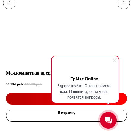
Межкомнатная дверь Стар 02 со стеклом
Кр
ЕрМат Online
тка
14 184
руб.
17 680
руб.
Здравствуйте! Готовы помочь
31 
вам. Напишите, если у вас
Подробнее
появятся вопросы.
В корзину