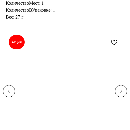
КоличествоМест: 1
КоличествоВУпаковке: 1
Вес: 27 г
Акция