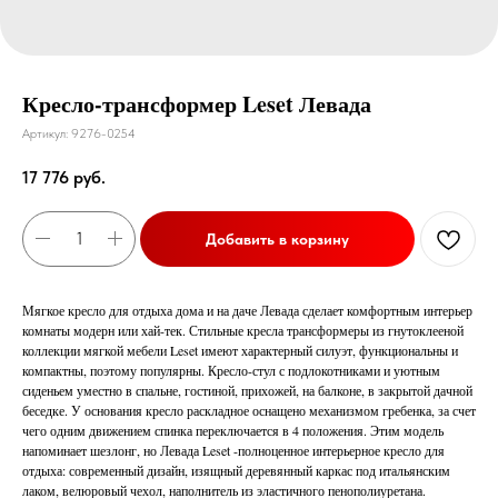
Кресло-трансформер Leset Левада
Артикул:
9276-0254
17 776
руб.
Добавить в корзину
Мягкое кресло для отдыха дома и на даче Левада сделает комфортным интерьер
комнаты модерн или хай-тек. Стильные кресла трансформеры из гнутоклееной
коллекции мягкой мебели Leset имеют характерный силуэт, функциональны и
компактны, поэтому популярны. Кресло-стул с подлокотниками и уютным
сиденьем уместно в спальне, гостиной, прихожей, на балконе, в закрытой дачной
беседке. У основания кресло раскладное оснащено механизмом гребенка, за счет
чего одним движением спинка переключается в 4 положения. Этим модель
напоминает шезлонг, но Левада Leset -полноценное интерьерное кресло для
отдыха: современный дизайн, изящный деревянный каркас под итальянским
лаком, велюровый чехол, наполнитель из эластичного пенополиуретана.