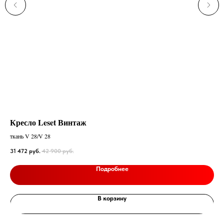
Кресло Leset Винтаж
Ме
ткань V 28/V 28
25 
31 472
руб.
42 900
руб.
Подробнее
В корзину