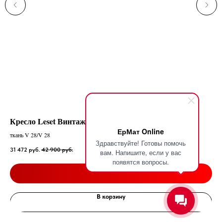
Кресло Leset Винтаж
Ко
ЕрМат Online
ткань V 28/V 28
Чер
Здравствуйте! Готовы помочь
31 472
руб.
42 900
руб.
26 
вам. Напишите, если у вас
появятся вопросы.
Подробнее
В корзину