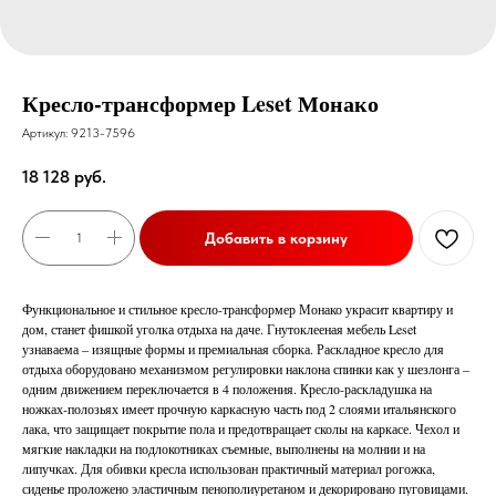
Кресло-трансформер Leset Монако
Артикул:
9213-7596
18 128
руб.
Добавить в корзину
Функциональное и стильное кресло-трансформер Монако украсит квартиру и
дом, станет фишкой уголка отдыха на даче. Гнутоклееная мебель Leset
узнаваема – изящные формы и премиальная сборка. Раскладное кресло для
отдыха оборудовано механизмом регулировки наклона спинки как у шезлонга –
одним движением переключается в 4 положения. Кресло-раскладушка на
ножках-полозьях имеет прочную каркасную часть под 2 слоями итальянского
лака, что защищает покрытие пола и предотвращает сколы на каркасе. Чехол и
мягкие накладки на подлокотниках съемные, выполнены на молнии и на
липучках. Для обивки кресла использован практичный материал рогожка,
сиденье проложено эластичным пенополиуретаном и декорировано пуговицами.