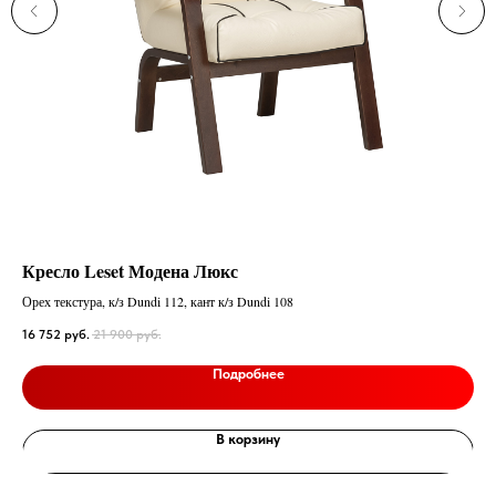
Кресло Leset Модена Люкс
Ме
Орех текстура, к/з Dundi 112, кант к/з Dundi 108
25 
16 752
руб.
21 900
руб.
Подробнее
В корзину