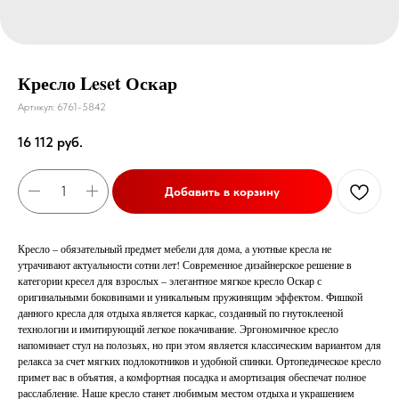
Кресло Leset Оскар
Артикул:
6761-5842
16 112
руб.
Добавить в корзину
Кресло – обязательный предмет мебели для дома, а уютные кресла не
утрачивают актуальности сотни лет! Современное дизайнерское решение в
категории кресел для взрослых – элегантное мягкое кресло Оскар с
оригинальными боковинами и уникальным пружинящим эффектом. Фишкой
данного кресла для отдыха является каркас, созданный по гнутоклееной
технологии и имитирующий легкое покачивание. Эргономичное кресло
напоминает стул на полозьях, но при этом является классическим вариантом для
релакса за счет мягких подлокотников и удобной спинки. Ортопедическое кресло
примет вас в объятия, а комфортная посадка и амортизация обеспечат полное
расслабление. Наше кресло станет любимым местом отдыха и украшением