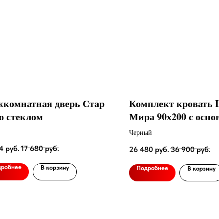
комнатная дверь Стар
Комплект кровать L
со стеклом
Мира 90х200 с осно
Черный
4
руб.
17 680
руб.
26 480
руб.
36 900
руб.
дробнее
В корзину
Подробнее
В корзину