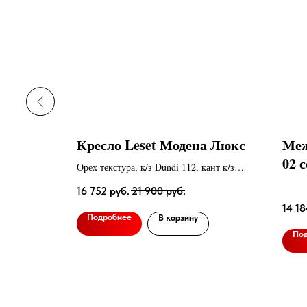
рь Wood
Кресло Leset Модена Люкс
Меж
02 
Орех текстура, к/з Dundi 112, кант к/з
Dundi 108
16 752
руб.
21 900
руб.
14 18
Подробнее
В корзину
По