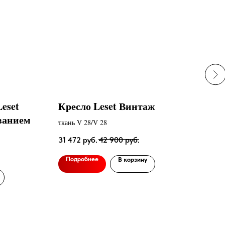
eset
Кресло Leset Винтаж
Ме
ванием
Gla
ткань V 28/V 28
31 472
руб.
42 900
руб.
25 4
Подробнее
В корзину
По