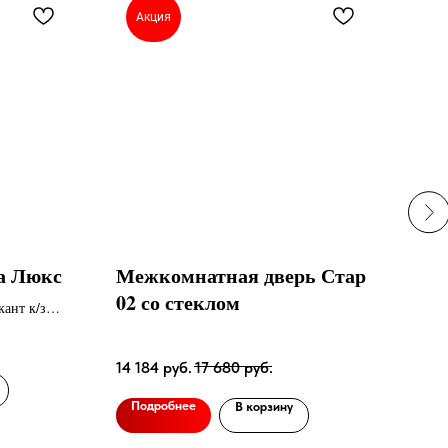
Акция
А
на Люкс
Межкомнатная дверь Стар
Ком
02 со стеклом
Мир
кант к/з
Черн
14 184
руб.
17 680
руб.
26 
Подробнее
В корзину
По