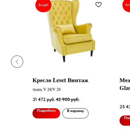
Акция
Ак
eset
Кресло Leset Винтаж
Меж
ванием
Gla
ткань V 28/V 28
31 472
руб.
42 900
руб.
25 4
Подробнее
В корзину
По