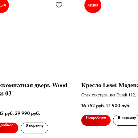
ция
Акция
комнатная дверь Wood
Кресло Leset Моде
ss 03
Орех текстура, к/з Dundi 112, 
Dundi 108
16 752
руб.
21 900
руб.
32
руб.
29 990
руб.
Подробнее
В корзину
дробнее
В корзину