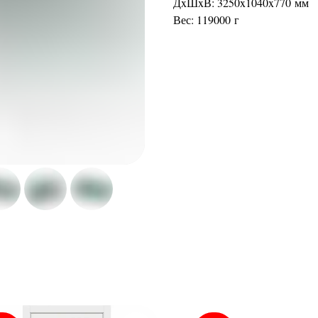
ДxШxВ: 3250x1040x770 мм
Вес: 119000 г