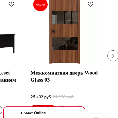
Акция
А
eset
Межкомнатная дверь Wood
Кре
ванием
Glass 03
Орех 
Dund
16 7
25 432
руб.
29 990
руб.
По
Подробнее
В корзину
ЕрМат Online