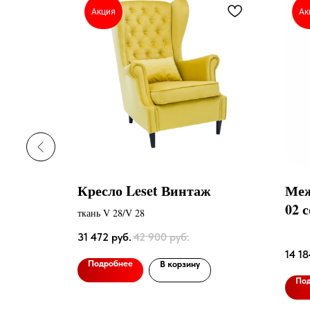
Акция
Ак
а Люкс
Кресло Leset Винтаж
Меж
02 
ант к/з
ткань V 28/V 28
31 472
руб.
42 900
руб.
14 18
Подробнее
В корзину
По