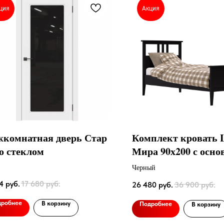
ция
Акция
комнатная дверь Стар
Комплект кровать L
со стеклом
Мира 90х200 с осно
Черный
4
руб.
17 680
руб.
26 480
руб.
36 900
руб.
дробнее
В корзину
Подробнее
В корзину