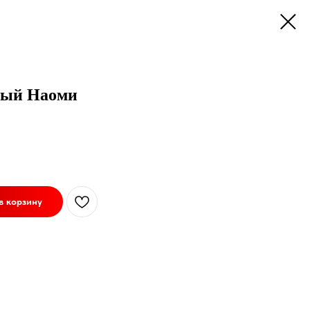
вый Наоми
в корзину