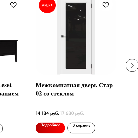
Акция
А
eset
Межкомнатная дверь Стар
Кре
ванием
02 со стеклом
ткан
31 4
14 184
руб.
17 680
руб.
По
Подробнее
В корзину