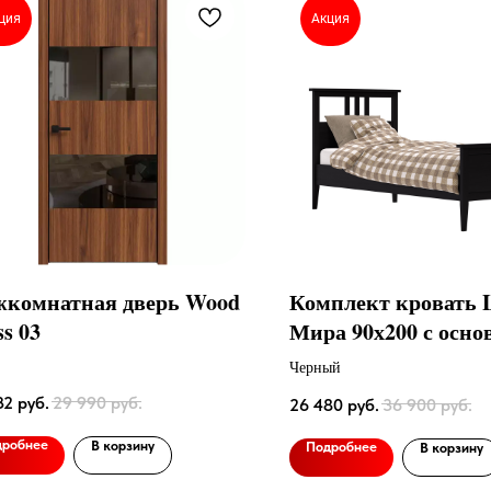
ция
Акция
комнатная дверь Wood
Комплект кровать L
ss 03
Мира 90х200 с осно
Черный
32
руб.
29 990
руб.
26 480
руб.
36 900
руб.
дробнее
В корзину
Подробнее
В корзину