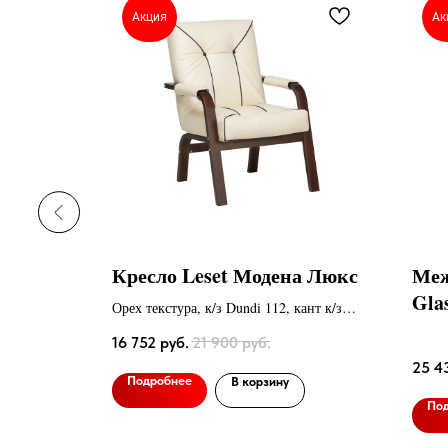
Акция
Ак
ж
Кресло Leset Модена Люкс
Меж
Gla
Орех текстура, к/з Dundi 112, кант к/з
Dundi 108
16 752
руб.
21 900
руб.
25 4
Подробнее
В корзину
По