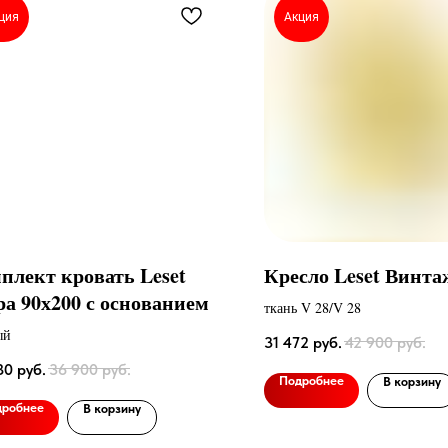
ция
Акция
плект кровать Leset
Кресло Leset Винта
а 90х200 с основанием
ткань V 28/V 28
ый
31 472
руб.
42 900
руб.
80
руб.
36 900
руб.
Подробнее
В корзину
дробнее
В корзину