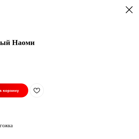
вый Наоми
в корзину
огожка