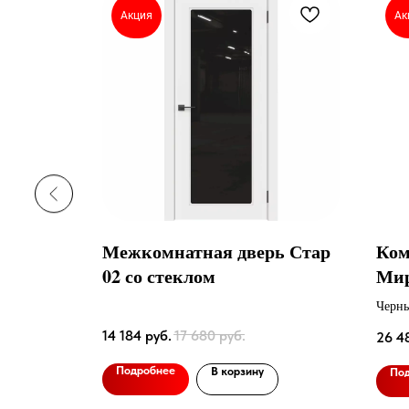
Акция
Ак
рь Wood
Межкомнатная дверь Стар
Ком
02 со стеклом
Мир
Черн
14 184
руб.
17 680
руб.
26 4
Подробнее
В корзину
По