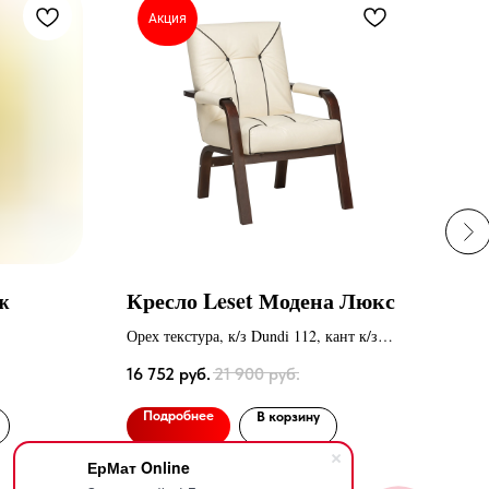
Акция
А
ж
Кресло Leset Модена Люкс
Ме
Gla
Орех текстура, к/з Dundi 112, кант к/з
Dundi 108
16 752
руб.
21 900
руб.
25 4
Подробнее
В корзину
По
ЕрМат Online