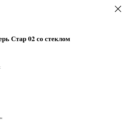
рь Стар 02 со стеклом
.
мм