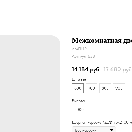
Межкомнатная две
АМПИР
Артикул:
638
14 184
руб.
17 680
руб
Ширина
600
700
800
900
Высота
2000
Дверная коробка МДФ 75х2100 