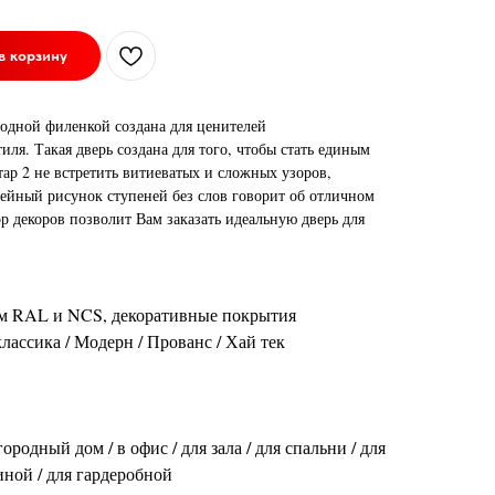
в корзину
 одной филенкой создана для ценителей
иля. Такая дверь создана для того, чтобы стать единым
ар 2 не встретить витиеватых и сложных узоров,
йный рисунок ступеней без слов говорит об отличном
р декоров позволит Вам заказать идеальную дверь для
ам RAL и NCS, декоративные покрытия
лассика / Модерн / Прованс / Хай тек
городный дом / в офис / для зала / для спальни / для
тиной / для гардеробной