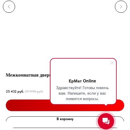
Межкомнатная дверь Wood Glass 03
Ко
ЕрМат Online
Чер
Здравствуйте! Готовы помочь
25 432
руб.
29 990
руб.
26 
вам. Напишите, если у вас
появятся вопросы.
Подробнее
В корзину