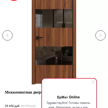
Межкомнатная дверь Wood Glass 03
Кр
ЕрМат Online
Оре
Здравствуйте! Готовы помочь
25 432
руб.
29 990
руб.
16 
вам. Напишите, если у вас