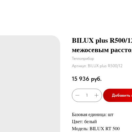
BILUX plus R500/1
межосевым рассто
Теплоприбор
Артикул:
BILUX plus R500/12
15 936
руб.
Добавить 
Базовая единица: шт
Цвет: белый
Модель: BILUX RT 500