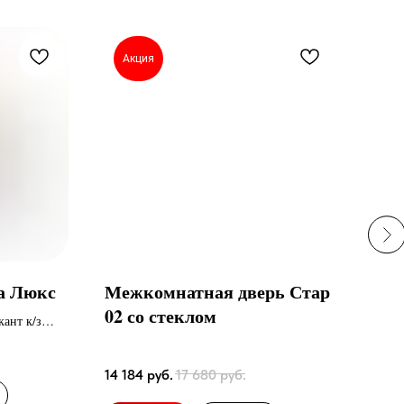
Акция
А
на Люкс
Межкомнатная дверь Стар
Ком
02 со стеклом
Мир
кант к/з
Черн
14 184
руб.
17 680
руб.
26 