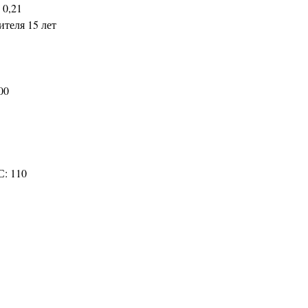
 0,21
ителя 15 лет
00
С: 110