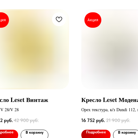
ция
Акция
сло Leset Винтаж
Кресло Leset Моде
 V 28/V 28
Орех текстура, к/з Dundi 112, 
Dundi 108
72
руб.
42 900
руб.
16 752
руб.
21 900
руб.
дробнее
Подробнее
В корзину
В корзину