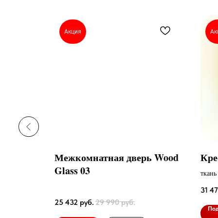
Акция
Ак
eset
Межкомнатная дверь Wood
Кре
ванием
Glass 03
ткань
31 4
25 432
руб.
29 990
руб.
По