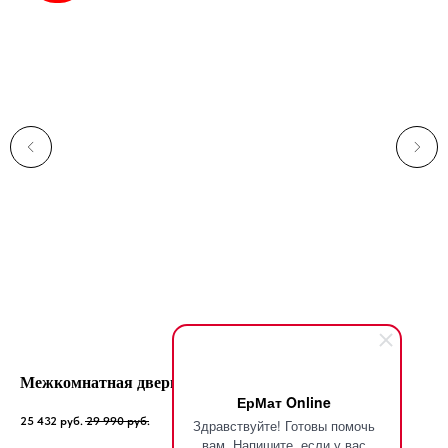
Межкомнатная дверь Wood Glass 03
Кр
ЕрМат Online
тка
25 432
руб.
29 990
руб.
Здравствуйте! Готовы помочь
31 
вам. Напишите, если у вас