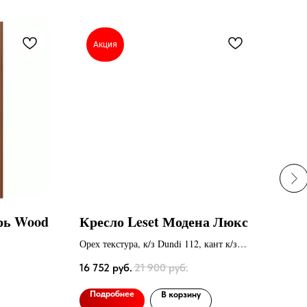
Акция
А
рь Wood
Кресло Leset Модена Люкс
Кре
Орех текстура, к/з Dundi 112, кант к/з
ткан
Dundi 108
16 752
руб.
21 900
руб.
31 4
Подробнее
По
В корзину