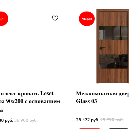
ция
Акция
плект кровать Leset
Межкомнатная две
а 90х200 с основанием
Glass 03
ый
25 432
руб.
29 990
руб.
80
руб.
36 900
руб.