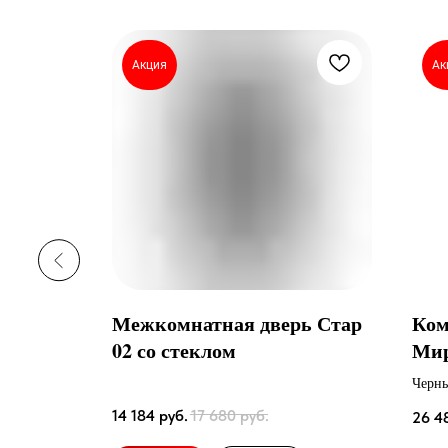
Акция
Ак
ж
Межкомнатная дверь Стар
Ком
02 со стеклом
Мир
Черн
14 184
руб.
17 680
руб.
26 4