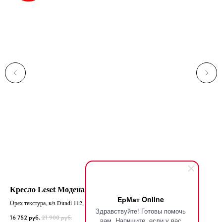
Кресло Leset Модена Люкс
Ме
ЕрМат Online
Орех текстура, к/з Dundi 112, кант к/з Dundi 108
Здравствуйте! Готовы помочь
16 752
руб.
21 900
руб.
14 
вам. Напишите, если у вас