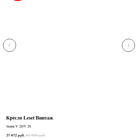
Кресло Leset Винтаж
Ко
ткань V 28/V 28
Чер
31 472
руб.
42 900
руб.
26 