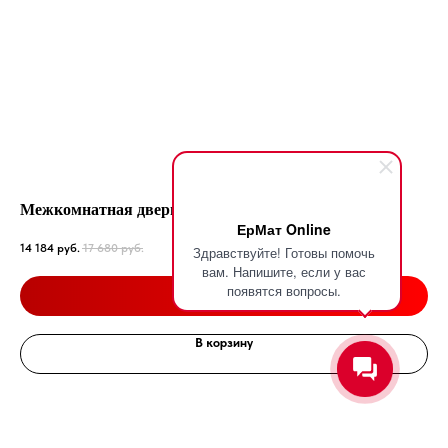
Межкомнатная дверь Стар 02 со стеклом
Ко
ЕрМат Online
Чер
14 184
руб.
17 680
руб.
Здравствуйте! Готовы помочь
26 
вам. Напишите, если у вас
Подробнее
появятся вопросы.
В корзину