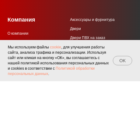
Компания
Аксессуары и фурнитура
Двери
О компании
Двери ПВХ на заказ
Контакты
Мебель
Мы используем файлы
cookie
, для улучшения работы
Отзывы
сайта, анализа трафика и персонализации. Используя
Окна ПВХ
сайт или кликая на кнопку «ОК», вы соглашаетесь с
OK
Клиентская поддержка
нашей политикой использования персональных данных
Окна ПВХ на заказ
и cookies в соответствии с
Политикой обработки
Home
Catalog
Sign In
Favorites
Cart
персональных данных
.
Радиаторы
Для бизнеса
Покупаттелям
Акции и промокоды
Партнерство для производителей
Возврат товара
Партнерство для мастеров
Доставка
Услуги монтажа