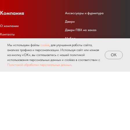
Компания
Аксессуары и фурнитура
Двери
О компании
Двери ПВХ на заказ
Контакты
Мебель
Отзывы
Мы используем файлы
cookie
, для улучшения работы сайта,
Окна ПВХ
анализа трафика и персонализации. Используя сайт или кликая
Клиентская поддержка
OK
на кнопку «ОК», вы соглашаетесь с нашей политикой
Окна ПВХ на заказ
использования персональных данных и cookies в соответствии с
Радиаторы
Home
Catalog
Sign In
Favorites
Cart
Политикой обработки персональных данных
.
Для бизнеса
Покупаттелям
Акции и промокоды
Партнерство для производителей
Возврат товара
Партнерство для мастеров
Доставка
Услуги монтажа
Вызов замерщика