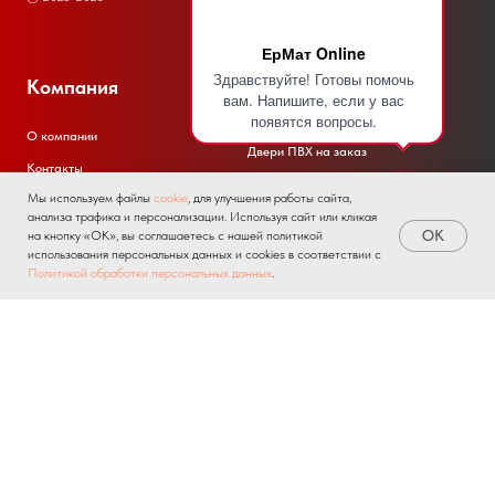
ЕрМат Online
Здравствуйте! Готовы помочь
Компания
Аксессуары и фурнитура
вам. Напишите, если у вас
появятся вопросы.
Двери
О компании
Двери ПВХ на заказ
Контакты
Мебель
Мы используем файлы
cookie
, для улучшения работы сайта,
Отзывы
Окна ПВХ
анализа трафика и персонализации. Используя сайт или кликая
Клиентская поддержка
OK
на кнопку «ОК», вы соглашаетесь с нашей политикой
Окна ПВХ на заказ
использования персональных данных и cookies в соответствии с
Home
Catalog
Sign In
Favorites
Cart
Политикой обработки персональных данных
.
Радиаторы
Для бизнеса
Покупаттелям
Акции и промокоды
Партнерство для производителей
Возврат товара
Партнерство для мастеров
Доставка