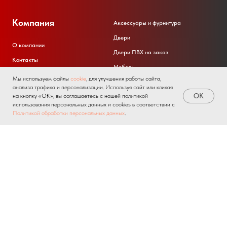
Компания
Аксессуары и фурнитура
Двери
О компании
Двери ПВХ на заказ
Контакты
Мебель
Отзывы
Мы используем файлы
cookie
, для улучшения работы сайта,
Окна ПВХ
анализа трафика и персонализации. Используя сайт или кликая
Клиентская поддержка
OK
на кнопку «ОК», вы соглашаетесь с нашей политикой
Окна ПВХ на заказ
использования персональных данных и cookies в соответствии с
Радиаторы
Home
Catalog
Sign In
Favorites
Cart
Политикой обработки персональных данных
.
Для бизнеса
Покупаттелям
Акции и промокоды
Партнерство для производителей
Возврат товара
Партнерство для мастеров
Доставка
Услуги монтажа
Вызов замерщика