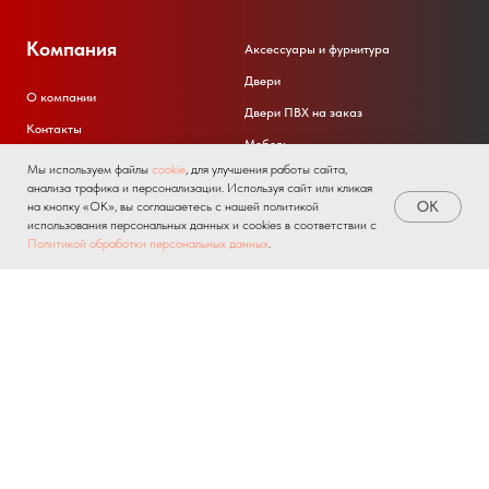
Компания
Аксессуары и фурнитура
Двери
О компании
Двери ПВХ на заказ
Контакты
Мебель
Отзывы
Мы используем файлы
cookie
, для улучшения работы сайта,
Окна ПВХ
анализа трафика и персонализации. Используя сайт или кликая
Клиентская поддержка
OK
на кнопку «ОК», вы соглашаетесь с нашей политикой
Окна ПВХ на заказ
использования персональных данных и cookies в соответствии с
Радиаторы
Home
Catalog
Sign In
Favorites
Cart
Политикой обработки персональных данных
.
Для бизнеса
Покупаттелям
Акции и промокоды
Партнерство для производителей
Возврат товара
Партнерство для мастеров
Доставка
Услуги монтажа
Вызов замерщика